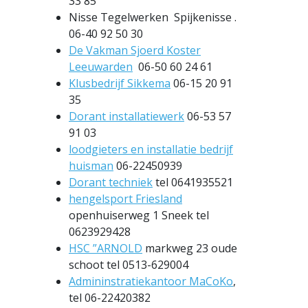
33 85
Nisse Tegelwerken Spijkenisse .
06-40 92 50 30
De Vakman Sjoerd Koster
Leeuwarden
06-50 60 24 61
Klusbedrijf Sikkema
06-15 20 91
35
Dorant installatiewerk
06-53 57
91 03
loodgieters en installatie bedrijf
huisman
06-22450939
Dorant techniek
tel 0641935521
hengelsport Friesland
openhuiserweg 1 Sneek tel
0623929428
HSC ”ARNOLD
markweg 23 oude
schoot tel 0513-629004
Admininstratiekantoor MaCoKo
,
tel 06-22420382