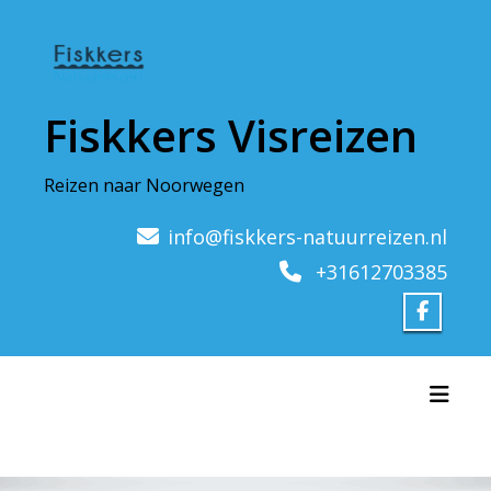
Doorgaan
naar
inhoud
Fiskkers Visreizen
Reizen naar Noorwegen
info@fiskkers-natuurreizen.nl
+31612703385
Toggl