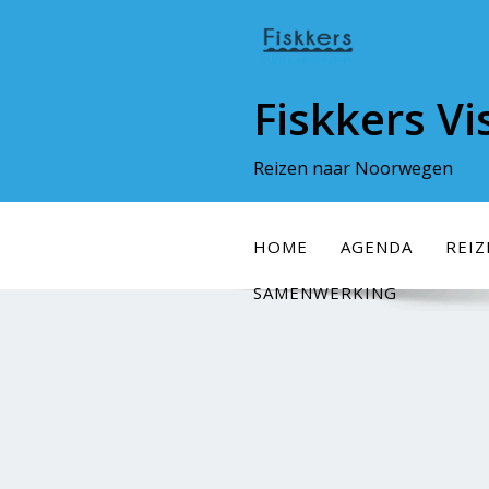
Doorgaan
naar
inhoud
Fiskkers Vi
Reizen naar Noorwegen
HOME
AGENDA
REI
SAMENWERKING