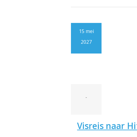
15 mei
2027
-
Visreis naar 