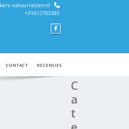
kers-natuurreizen.nl
+31612703385
CONTACT
RECENSIES
C
a
t
e