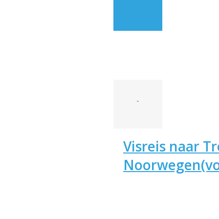
-
Visreis naar T
Noorwegen(vo