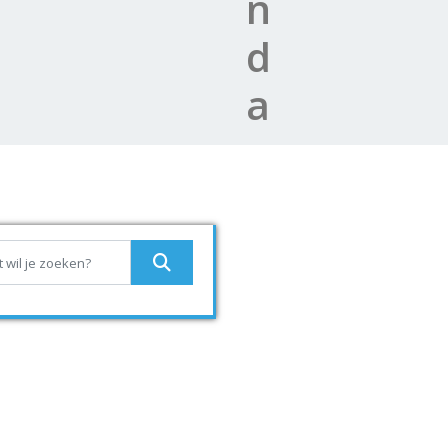
n
d
a