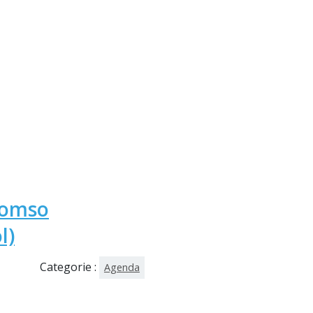
romso
l)
Categorie :
Agenda