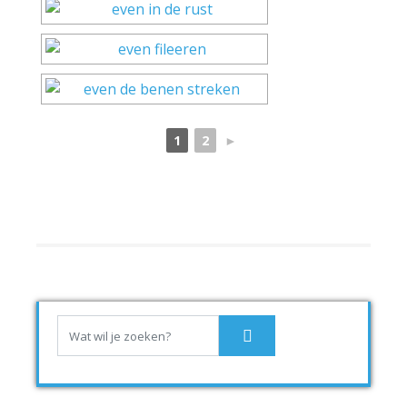
1
2
►