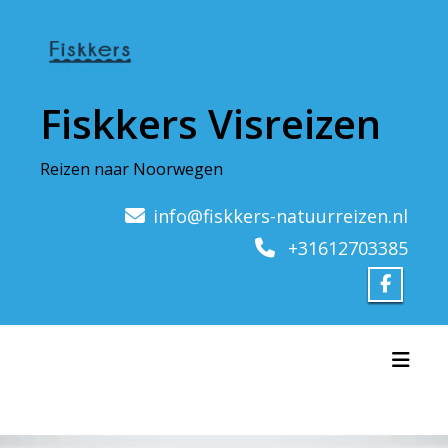
Doorgaan
naar
inhoud
Fiskkers Visreizen
Reizen naar Noorwegen
info@fiskkers-natuurreizen.nl
+31612703385
Toggl