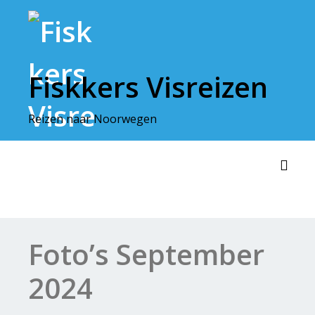
Doorgaan
naar
inhoud
Fiskkers Visreizen
Reizen naar Noorwegen
Toggl
Foto’s September
2024